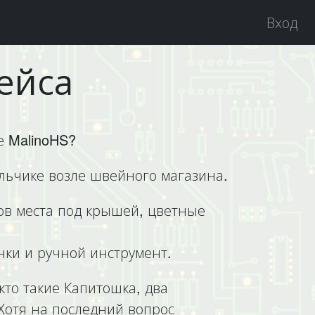
Вход
ейса
е MalinoHS?
альчике возле швейного магазина.
атов места под крышей, цветные
нки и ручной инструмент.
кто такие Капитошка, два
 Хотя на последний вопрос