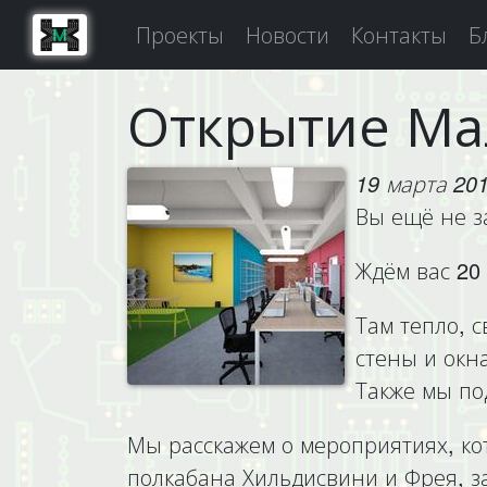
Проекты
Новости
Контакты
Б
Открытие Ма
19 марта 201
Вы ещё не з
Ждём вас 20
Там тепло, с
стены и окна
Также мы по
Мы расскажем о мероприятиях, кот
полкабана Хильдисвини и Фрея, за