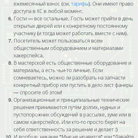
ежемесячный взнос (см.
тарифы
). Они имеют право
доступа в ХС в любой момент.
Гости — все остальные. Гость может прийти в день
открытых дверей или к конкретному постоянному
участнику (и тогда может работать вместе с ним).
Посетитель может пользоваться всем
общественным оборудованием и материалами
хакерспейса.
В мастерской есть общественные оборудование и
материалы, а есть чьи-то личные. Если
сомневаетесь, можно ли разобрать на запчасти
конкретный прибор или пустить в дело лист фанеры
— спросите об этом!
Организационные и принципиальные технические
решения принимаются путём долгих, нудных и
пустопорожних обсуждений в рассылке, зуме или в
самом хакерспейсе. Или кто-то просто берёт на
себя ответственность за решение и делает :)
И вообще, никакие "Мне не нравится" или "Давайте