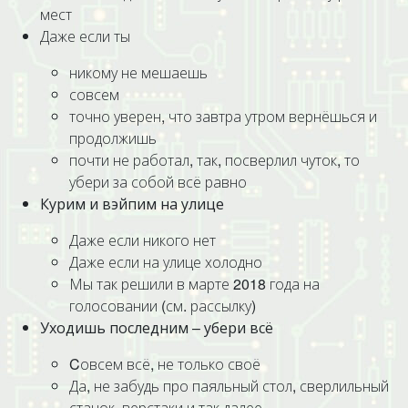
мест
Даже если ты
никому не мешаешь
совсем
точно уверен, что завтра утром вернёшься и
продолжишь
почти не работал, так, посверлил чуток, то
убери за собой всё равно
Курим и вэйпим на улице
Даже если никого нет
Даже если на улице холодно
Мы так решили в марте 2018 года на
голосовании (см. рассылку)
Уходишь последним – убери всё
Cовсем всё, не только своё
Да, не забудь про паяльный стол, сверлильный
станок, верстаки и так далее