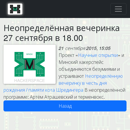
Неопределённая вечеринка
27 сентября в 18.00
21 сентября 2015, 15:05
Проект «
Научные
открытки
» и
Минский хакерспейс
объединяются безумиями и
устраивают
Неопределённую
вечеринку в честь дня
рождения / памяти кота Шредингера
В неопределённой
программе: Артём Атрашевский и терменвокс.
Назад