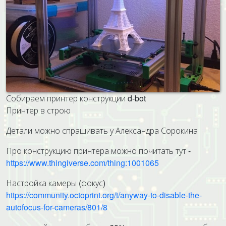
Собираем принтер конструкции d-bot
Принтер в строю
Детали можно спрашивать у Александра Сорокина
Про конструкцию принтера можно почитать тут -
https://www.thingiverse.com/thing:1001065
Настройка камеры (фокус)
https://community.octoprint.org/t/anyway-to-disable-the-
autofocus-for-cameras/801/8