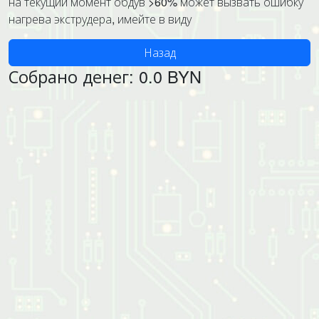
на текущий момент обдув >60% может вызвать ошибку
нагрева экструдера, имейте в виду
Назад
Собрано денег: 0.0 BYN