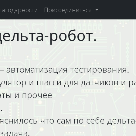
лагодарности
Присоединиться
дельта-робот.
 автоматизация тестирования.
улятор и шасси для датчиков и 
аты и прочее
.
ыяснилось что сам по себе дельт
задача.