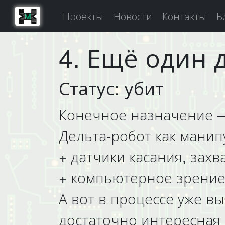
Проекты
Новости
Контакты
Б
4. Ещё один 
Статус: убит
Конечное назначение —
Дельта-робот как манип
+ датчики касания, захв
+ компьютерное зрение
А вот в процессе уже в
достаточно интересная 