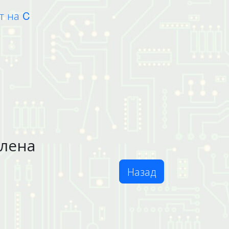
т на C
влена
Назад